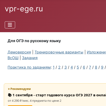
vpr-ege.ru
Для ОГЭ по русскому языку
Демоверсия
|
Тренировочные варианты
|
Изложение
ВсОШ
|
Задания
Практика по заданиям
:
1
/
2
/
3
/
4
/
5
/
6
/
7
/
8
/
9
⭐ Рекомендуем
📚 1 сентября - старт годового курса ОГЭ 2027 в он
от 4 290 ₽/мес. 4 предмета по цене 2