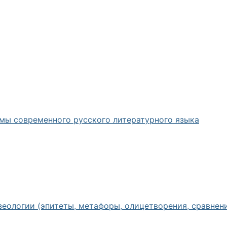
мы современного русского литературного языка
еологии (эпитеты, метафоры, олицетворения, сравнения