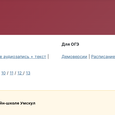
Для ОГЭ
 аудиозапись + текст
|
Демоверсии
|
Расписание
/
10
/
11
/
12
/
13
лайн-школе Умскул