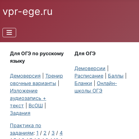
vpr-ege.ru
Для ОГЭ по русскому
Для ОГЭ
языку
Демоверсии
|
Демоверсия
|
Тренир
Расписание
|
Баллы
|
овочные варианты
|
Бланки
|
Онлайн-
Изложение
школы ОГЭ
аудиозапись +
текст
|
ВсОШ
|
Задания
Практика по
заданиям
:
1
/
2
/
3
/
4