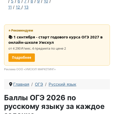
/
5
/
6
/
7
/
8
/
9
/
10
/
11
/
12
/
13
⭐ Рекомендуем
📚 1 сентября - старт годового курса ОГЭ 2027 в
онлайн-школе Умскул
от 4 290 ₽/мес. 4 предмета по цене 2
Подробнее
Реклама ООО «УМСКУЛ МАРКЕТИНГ»
Главная
ОГЭ
Русский язык
Баллы ОГЭ 2026 по
русскому языку за каждое