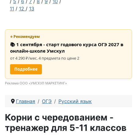
/
5
/
6
/
7
/
8
/
9
/
10
/
11
/
12
/
13
⭐ Рекомендуем
📚 1 сентября - старт годового курса ОГЭ 2027 в
онлайн-школе Умскул
от 4 290 ₽/мес. 4 предмета по цене 2
Подробнее
Реклама ООО «УМСКУЛ МАРКЕТИНГ»
Главная
ОГЭ
Русский язык
Корни с чередованием -
тренажер для 5-11 классов