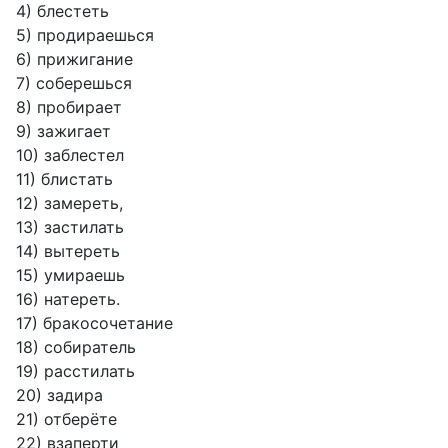
4) блестеть
5) продираешься
6) прижигание
7) соберешься
8) пробирает
9) зажигает
10) заблестел
11) блистать
12) замереть,
13) застилать
14) вытереть
15) умираешь
16) натереть.
17) бракосочетание
18) собиратель
19) расстилать
20) задира
21) отберёте
22) взаперти