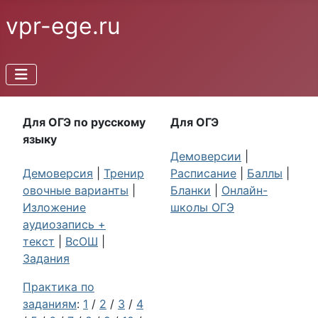
vpr-ege.ru
Для ОГЭ по русскому
Для ОГЭ
языку
Демоверсии
|
Демоверсия
|
Тренир
Расписание
|
Баллы
|
овочные варианты
|
Бланки
|
Онлайн-
Изложение
школы ОГЭ
аудиозапись +
текст
|
ВсОШ
|
Задания
Практика по
заданиям
:
1
/
2
/
3
/
4