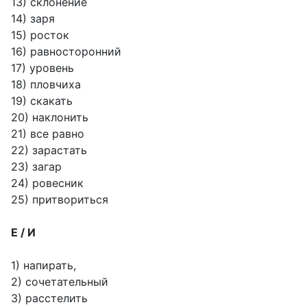
13) склонение
14) заря
15) росток
16) равносторонний
17) уровень
18) пловчиха
19) скакать
20) наклонить
21) все равно
22) зарастать
23) загар
24) ровесник
25) притвориться
Е / И
1) напирать,
2) сочетательный
3) расстелить