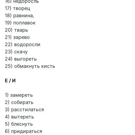
16) недоросль
17) творец
18) равнина,
19) поплавок
20) тварь
21) зарево
22) водоросли
23) скачу
24) выгореть
25) обмакнуть кисть
Е / И
1) замереть
2) собирать
3) расстилаться
4) вытереть
5) блеснуть
6) придираться