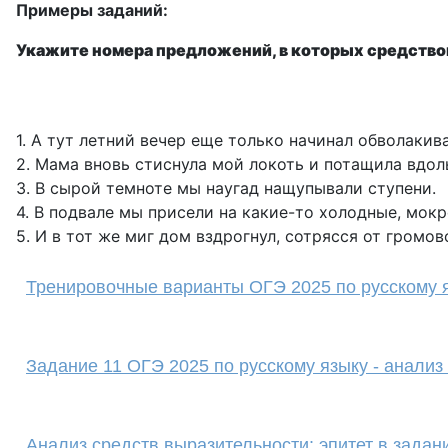
Примеры заданий:
Укажите номера предложений, в которых средство
1. А тут летний вечер еще только начинал обволакива
2. Мама вновь стиснула мой локоть и потащила вдол
3. В сырой темноте мы наугад нащупывали ступени.
4. В подвале мы присели на какие-то холодные, мок
5. И в тот же миг дом вздрогнул, сотрясся от громов
Тренировочные варианты ОГЭ 2025 по русскому я
Задание 11 ОГЭ 2025 по русскому языку - анализ
Анализ средств выразительности: эпитет в задан