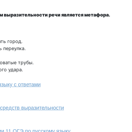
м выразительности речи является метафора.
ть город.
ь переулка.
роватые трубы.
ого удара.
зыку с ответами
 средств выразительности
ии 11 ОГЭ по русскому языку