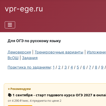
vpr-ege.ru
Для ОГЭ по русскому языку
Демоверсия
|
Тренировочные варианты
|
Изложение
ВсОШ
|
Задания
Практика по заданиям
:
1
/
2
/
3
/
4
/
5
/
6
/
7
/
8
/
9
⭐ Рекомендуем
📚 1 сентября - старт годового курса ОГЭ 2027 в он
от 4 290 ₽/мес. 4 предмета по цене 2