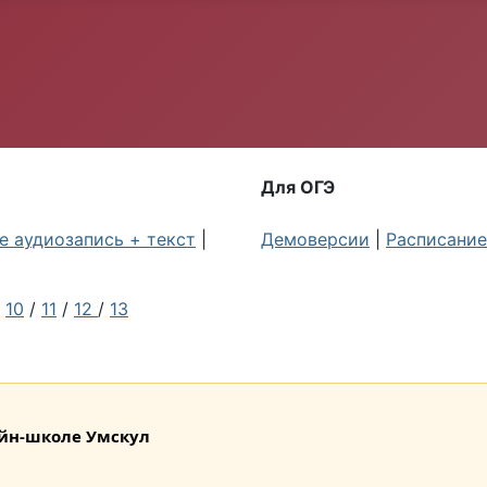
Для ОГЭ
 аудиозапись + текст
|
Демоверсии
|
Расписание
/
10
/
11
/
12
/
13
лайн-школе Умскул