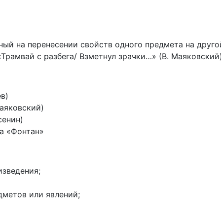
нный на перенесении свойств одного предмета на друго
«Трамвай с разбега/ Взметнул зрачки…» (В. Маяковский
ев)
Маяковский)
сенин)
ва «Фонтан»
изведения;
дметов или явлений;