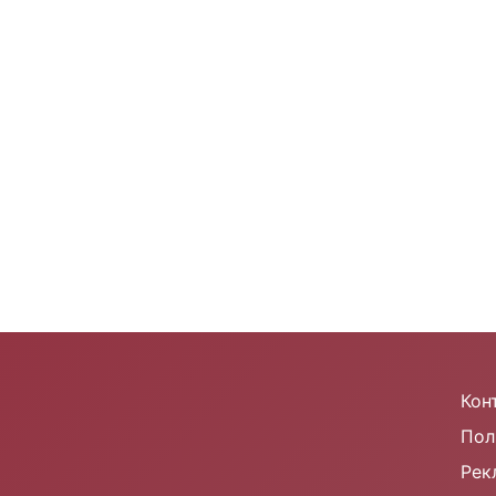
m
Кон
Пол
Рек