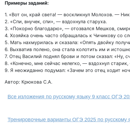
Примеры заданий:
1. «Вот он, край света! — воскликнул Молохов. — Ник
2. «Спи, внучек, спи», — вздохнула старуха.
3. «Покорно благодарю», — отозвался Мешков, смире
4. Хозяйка очень часто обращалась к Чичикову со сл
5. Мать нахмурилась и сказала: «Опять двойку получ
6. Выхватив полено, она стала колотить им и истошн
7. Отец Василий поднял брови и потом сказал: «Ну, с
8. «Конечно, мне сейчас нелегко, — вздохнул старик,
9. Я неожиданно подумал: «Зачем это отец ходит но
Автор: Крюкова С.А.
Все изложения по русскому языку 9 класс ОГЭ 20
Тренировочные варианты ОГЭ 2025 по русскому я