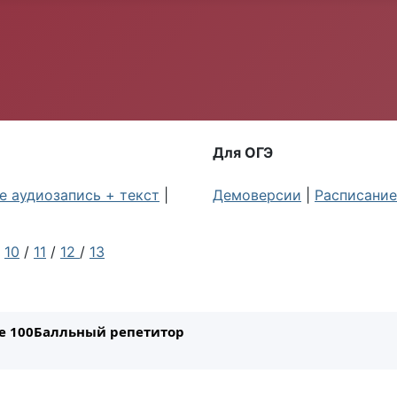
Для ОГЭ
 аудиозапись + текст
|
Демоверсии
|
Расписание
/
10
/
11
/
12
/
13
ле 100Балльный репетитор