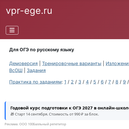
vpr-ege.ru
Для ОГЭ по русскому языку
Демоверсия
|
Тренировочные варианты
|
Изложение
ВсОШ
|
Задания
Практика по заданиям
:
1
/
2
/
3
/
4
/
5
/
6
/
7
/
8
/
9
Годовой курс подготовки к ОГЭ 2027 в онлайн-шко
🎁 Старт 14 сентября. Стоимость от 990 ₽ за блок.
Реклама. ООО 100Балльный репетитор