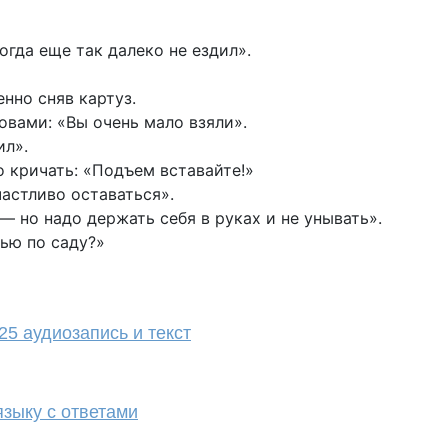
огда еще так далеко не ездил».
нно сняв картуз.
овами: «Вы очень мало взяли».
ил».
о кричать: «Подъем вставайте!»
частливо оставаться».
 — но надо держать себя в руках и не унывать».
чью по саду?»
25 аудиозапись и текст
зыку с ответами