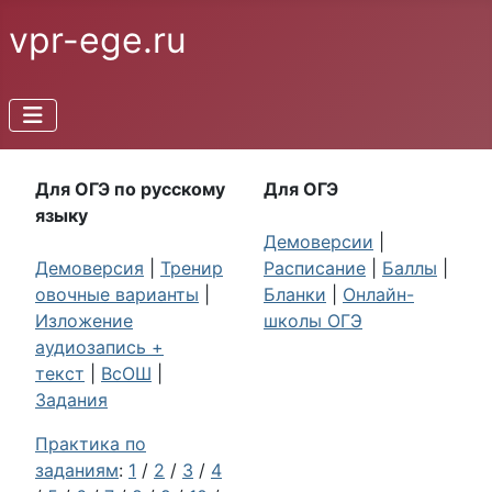
vpr-ege.ru
Для ОГЭ по русскому
Для ОГЭ
языку
Демоверсии
|
Демоверсия
|
Тренир
Расписание
|
Баллы
|
овочные варианты
|
Бланки
|
Онлайн-
Изложение
школы ОГЭ
аудиозапись +
текст
|
ВсОШ
|
Задания
Практика по
заданиям
:
1
/
2
/
3
/
4