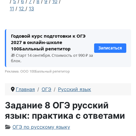
/
5
/
6
/
7
/
8
/
9
/
10
/
11
/
12
/
13
Годовой курс подготовки к ОГЭ
2027 в онлайн-школе
Записаться
100Балльный репетитор
🎁 Старт 14 сентября. Стоимость от 990 ₽ за
блок.
Реклама. ООО 100Балльный репетитор
Главная
ОГЭ
Русский язык
Задание 8 ОГЭ русский
язык: практика с ответами
Информация о материале
ОГЭ по русскому языку