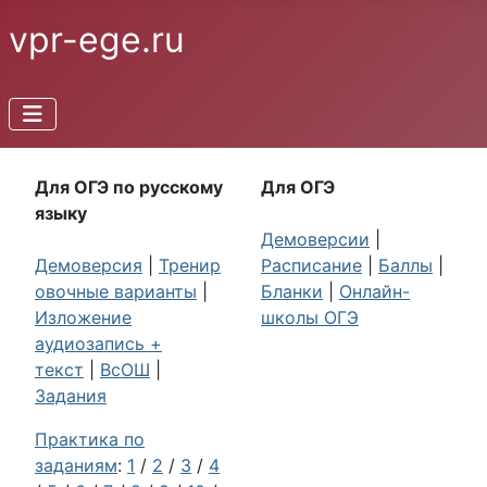
vpr-ege.ru
Для ОГЭ по русскому
Для ОГЭ
языку
Демоверсии
|
Демоверсия
|
Тренир
Расписание
|
Баллы
|
овочные варианты
|
Бланки
|
Онлайн-
Изложение
школы ОГЭ
аудиозапись +
текст
|
ВсОШ
|
Задания
Практика по
заданиям
:
1
/
2
/
3
/
4