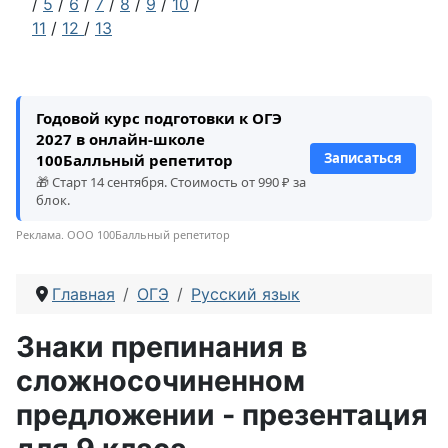
/
5
/
6
/
7
/
8
/
9
/
10
/
11
/
12
/
13
Годовой курс подготовки к ОГЭ
2027 в онлайн-школе
Записаться
100Балльный репетитор
🎁 Старт 14 сентября. Стоимость от 990 ₽ за
блок.
Реклама. ООО 100Балльный репетитор
Главная
ОГЭ
Русский язык
Знаки препинания в
сложносочиненном
предложении - презентация