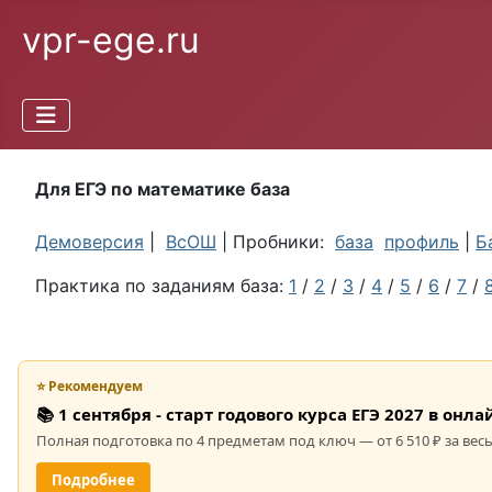
vpr-ege.ru
Для ЕГЭ по математике база
Демоверсия
|
ВсОШ
| Пробники:
база
профиль
|
Б
Практика по заданиям база:
1
/
2
/
3
/
4
/
5
/
6
/
7
/
⭐ Рекомендуем
📚 1 сентября - старт годового курса ЕГЭ 2027 в он
Полная подготовка по 4 предметам под ключ — от 6 510 ₽ за весь
Подробнее