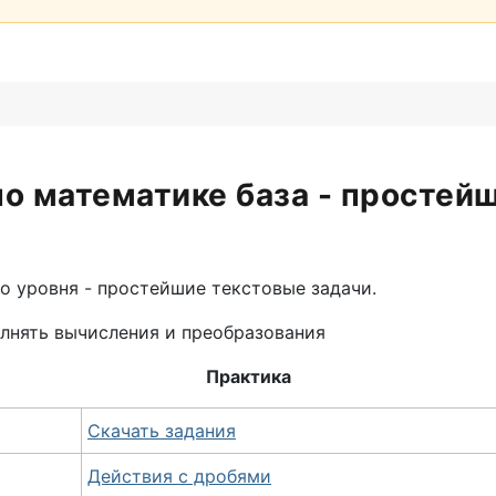
о математике база - про­стей
 уровня - про­стей­шие текстовые задачи.
лнять вычисления и преобразования
Практика
Скачать задания
Действия с дробями