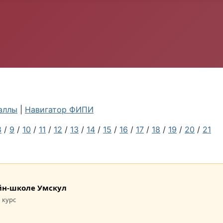
аллы
|
Навигатор ФИПИ
8
/
9
/
10
/
11
/
12
/
13
/
14
/
15
/
16
/
17
/
18
/
19
/
20
/
21
лайн-школе Умскул
 курс