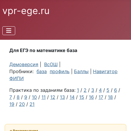
vpr-ege.ru
Для ЕГЭ по математике база
Демоверсия
|
ВсОШ
|
Пробники:
база
профиль
|
Баллы
|
Навигатор
ФИПИ
Практика по заданиям база:
1
/
2
/
3
/
4
/
5
/
6
/
7
/
8
/
9
/
10
/
11
/
12
/
13
/
14
/
15
/
16
/
17
/
18
/
19
/
20
/
21
⭐ Рекомендуем