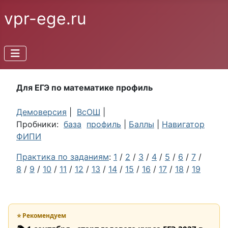
vpr-ege.ru
Для ЕГЭ по математике профиль
Демоверсия
|
ВсОШ
|
Пробники:
база
профиль
|
Баллы
|
Навигатор
ФИПИ
Практика по заданиям
:
1
/
2
/
3
/
4
/
5
/
6
/
7
/
8
/
9
/
10
/
11
/
12
/
13
/
14
/
15
/
16
/
17
/
18
/
19
⭐ Рекомендуем