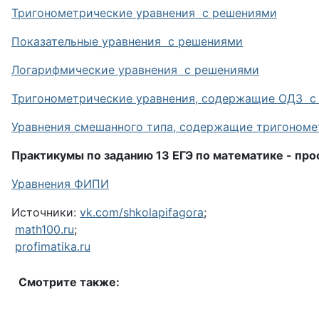
Тригонометрические уравнения с решениями
Показательные уравнения с решениями
Логарифмические уравнения с решениями
Тригонометрические уравнения, содержащие ОДЗ с
Уравнения смешанного типа, содержащие тригоном
Практикумы по заданию 13 ЕГЭ по математике - пр
Уравнения ФИПИ
Источники:
vk.com/shkolapifagora
;
math100.ru
;
profimatika.ru
Смотрите также: