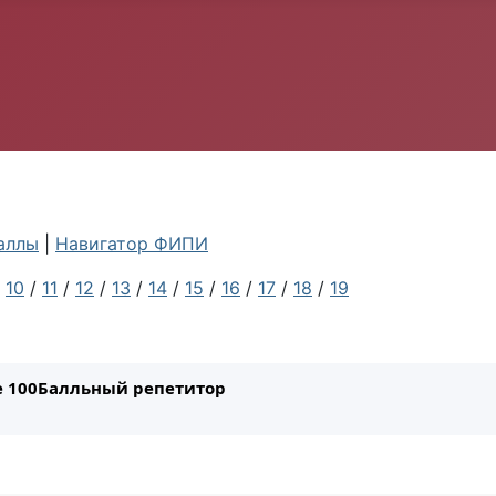
аллы
|
Навигатор ФИПИ
/
10
/
11
/
12
/
13
/
14
/
15
/
16
/
17
/
18
/
19
ле 100Балльный репетитор