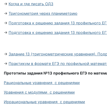
→
Когда и где писать ОДЗ
→
Тригонометрия через планиметрию
→
Подготовка к решению задания 13 профильного ЕГ
→
Подготовка к решению задания 13 профильного ЕГ
→
Задание 13 (тригонометрические уравнения). Под
→
Практикум в формате ЕГЭ по профильной матема
Прототипы задания №13 профильного ЕГЭ по матем
Рациональные уравнения с решениями
Уравнения с модулями с решениями
Иррациональные уравнения с решениями