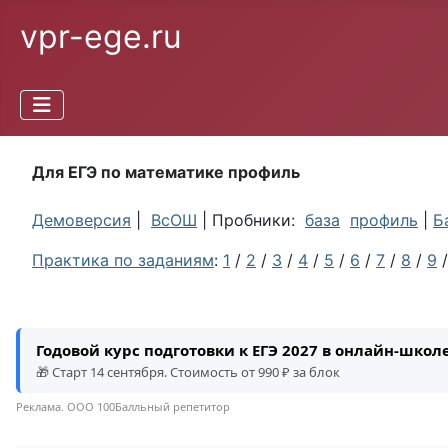
vpr-ege.ru
Для ЕГЭ по математике профиль
Демоверсия
|
ВсОШ
| Пробники:
база
профиль
|
Б
Практика по заданиям
:
1
/
2
/
3
/
4
/
5
/
6
/
7
/
8
/
9
Годовой курс подготовки к ЕГЭ 2027 в онлайн-шко
🎁 Старт 14 сентября. Стоимость от 990 ₽ за блок
Реклама. ООО 100Балльный репетитор