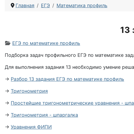
Главная
ЕГЭ
Математика профиль
13
Информация о материале
ЕГЭ по математике профиль
Подборка задач профильного ЕГЭ по математике зад
Для выполнения задания 13 необходимо умение реш
→
Разбор 13 задания ЕГЭ по математике профиль
→
Тригонометрия
→
Простейшие тригонометрические уравнения - шпа
→
Тригонометрия - шпаргалка
→
Уравнения ФИПИ