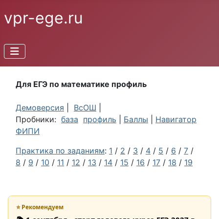
vpr-ege.ru
Для ЕГЭ по математике профиль
Демоверсия
|
ВсОШ
|
Пробники:
база
профиль
|
Баллы
|
Навигатор
ФИПИ
Практика по заданиям
:
1
/
2
/
3
/
4
/
5
/
6
/
7
/
8
/
9
/
10
/
11
/
12
/
13
/
14
/
15
/
16
/
17
/
18
/
19
⭐ Рекомендуем