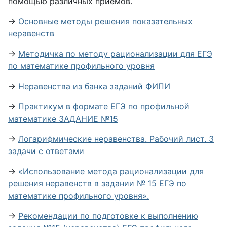
помощью различных приёмов.
→
Основные методы решения показательных
неравенств
→
Методичка по методу рационализации для ЕГЭ
по математике профильного уровня
→
Неравенства из банка заданий ФИПИ
→
Практикум в формате ЕГЭ по профильной
математике ЗАДАНИЕ №15
→
Логарифмические неравенства. Рабочий лист. 3
задачи с ответами
→
«Использование метода рационализации для
решения неравенств в задании № 15 ЕГЭ по
математике профильного уровня».
→
Рекомендации по подготовке к выполнению