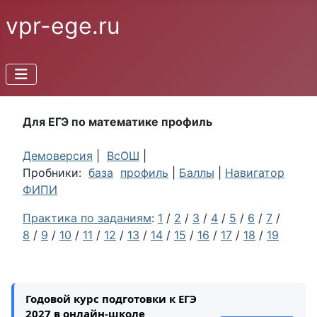
vpr-ege.ru
Для ЕГЭ по математике профиль
Демоверсия
|
ВсОШ
|
Пробники:
база
профиль
|
Баллы
|
Навигатор
ФИПИ
Практика по заданиям
:
1
/
2
/
3
/
4
/
5
/
6
/
7
/
8
/
9
/
10
/
11
/
12
/
13
/
14
/
15
/
16
/
17
/
18
/
19
Годовой курс подготовки к ЕГЭ
2027 в онлайн-школе