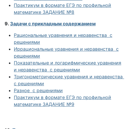
Практикум в формате ЕГЭ по профильной
математике ЗАДАНИЕ №8
9.
Задачи с прикладным содержанием
Рациональные уравнения и неравенства
с
решениями
Иррациональные уравнения и неравенства
с
решениями
Показательные и логарифмические уравнения
и неравенства
с решениями
Тригонометрические уравнения и неравенства
с решениями
Разное
с решениями
Практикум в формате ЕГЭ по профильной
математике ЗАДАНИЕ №9