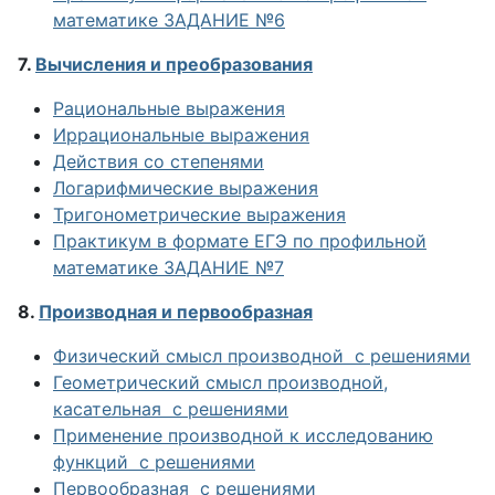
математике ЗАДАНИЕ №6
7.
Вычисления и преобразования
Рациональные выражения
Иррациональные выражения
Действия со степенями
Логарифмические выражения
Тригонометрические выражения
Практикум в формате ЕГЭ по профильной
математике ЗАДАНИЕ №7
8.
Производная и первообразная
Физический смысл производной
с решениями
Геометрический смысл производной,
касательная
с решениями
Применение производной к исследованию
функций
с решениями
Первообразная
с решениями