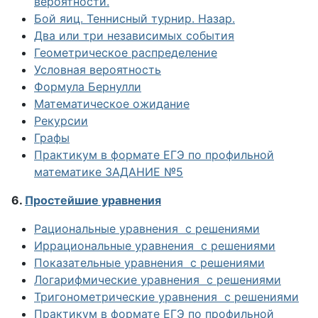
вероятности.
Бой яиц. Теннисный турнир. Назар.
Два или три независимых события
Геометрическое распределение
Условная вероятность
Формула Бернулли
Математическое ожидание
Рекурсии
Графы
Практикум в формате ЕГЭ по профильной
математике ЗАДАНИЕ №5
6.
Простейшие уравнения
Рациональные уравнения с решениями
Иррациональные уравнения с решениями
Показательные уравнения с решениями
Логарифмические уравнения с решениями
Тригонометрические уравнения с решениями
Практикум в формате ЕГЭ по профильной