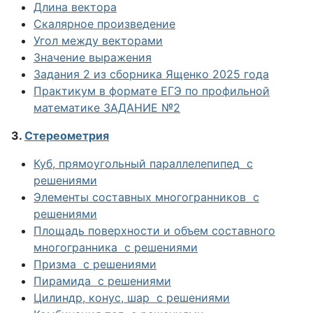
Длина вектора
Скалярное произведение
Угол между векторами
Значение выражения
Задания 2 из сборника Ященко 2025 года
Практикум в формате ЕГЭ по профильной
математике ЗАДАНИЕ №2
3.
Стереометрия
Куб, прямоугольный параллелепипед
с
решениями
Элементы составных многогранников
с
решениями
Площадь поверхности и объем составного
многогранника
с решениями
Призма
с решениями
Пирамида
с решениями
Цилиндр, конус, шар
с решениями