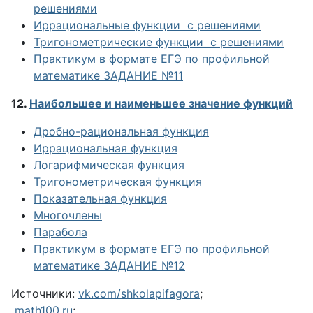
решениями
Иррациональные функции с решениями
Тригонометрические функции
с решениями
Практикум в формате ЕГЭ по профильной
математике ЗАДАНИЕ №11
12.
Наибольшее и наименьшее значение функций
Дробно-рациональная функция
Иррациональная функция
Логарифмическая функция
Тригонометрическая функция
Показательная функция
Многочлены
Парабола
Практикум в формате ЕГЭ по профильной
математике ЗАДАНИЕ №12
Источники:
vk.com/shkolapifagora
;
math100.ru
;