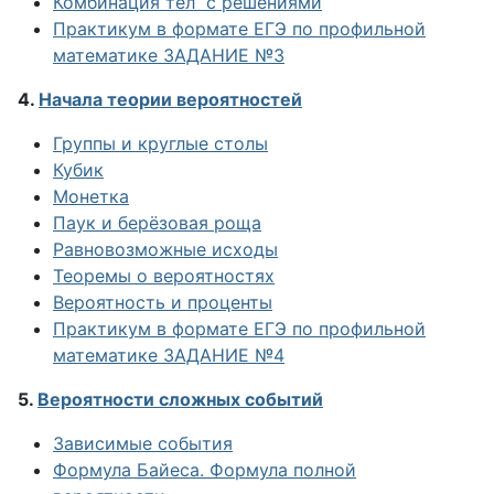
Комбинация тел
с решениями
Практикум в формате ЕГЭ по профильной
математике ЗАДАНИЕ №3
4.
Начала теории вероятностей
Группы и круглые столы
Кубик
Монетка
Паук и берёзовая роща
Равновозможные исходы
Теоремы о вероятностях
Вероятность и проценты
Практикум в формате ЕГЭ по профильной
математике ЗАДАНИЕ №4
5.
Вероятности сложных событий
Зависимые события
Формула Байеса. Формула полной