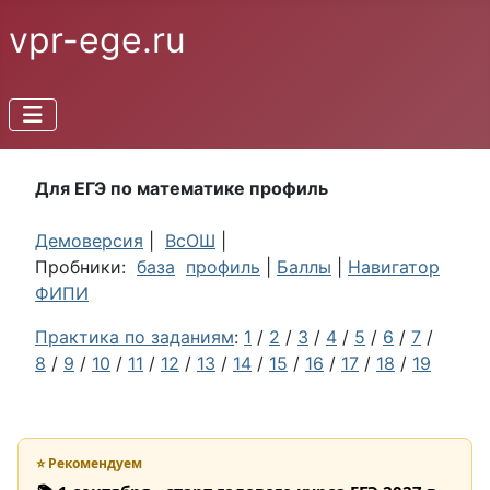
vpr-ege.ru
Для ЕГЭ по математике профиль
Демоверсия
|
ВсОШ
|
Пробники:
база
профиль
|
Баллы
|
Навигатор
ФИПИ
Практика по заданиям
:
1
/
2
/
3
/
4
/
5
/
6
/
7
/
8
/
9
/
10
/
11
/
12
/
13
/
14
/
15
/
16
/
17
/
18
/
19
⭐ Рекомендуем