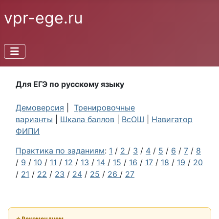
vpr-ege.ru
Для ЕГЭ по русскому языку
Демоверсия
|
Тренировочные
варианты
|
Шкала баллов
|
ВсОШ
|
Навигатор
ФИПИ
Практика по заданиям
:
1
/
2
/
3
/
4
/
5
/
6
/
7
/
8
/
9
/
10
/
11
/
12
/
13
/
14
/
15
/
16
/
17
/
18
/
19
/
20
/
21
/
22
/
23
/
24
/
25
/
26
/
27
⭐ Рекомендуем