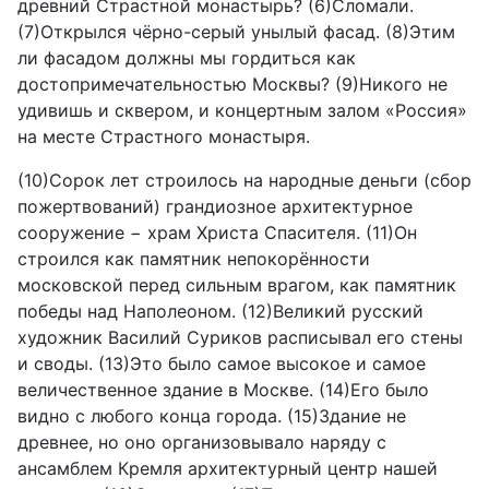
древний Страстной монастырь? (6)Сломали.
(7)Открылся чёрно-серый унылый фасад. (8)Этим
ли фасадом должны мы гордиться как
достопримечательностью Москвы? (9)Никого не
удивишь и сквером, и концертным залом «Россия»
на месте Страстного монастыря.
(10)Сорок лет строилось на народные деньги (сбор
пожертвований) грандиозное архитектурное
сооружение − храм Христа Спасителя. (11)Он
строился как памятник непокорённости
московской перед сильным врагом, как памятник
победы над Наполеоном. (12)Великий русский
художник Василий Суриков расписывал его стены
и своды. (13)Это было самое высокое и самое
величественное здание в Москве. (14)Его было
видно с любого конца города. (15)Здание не
древнее, но оно организовывало наряду с
ансамблем Кремля архитектурный центр нашей