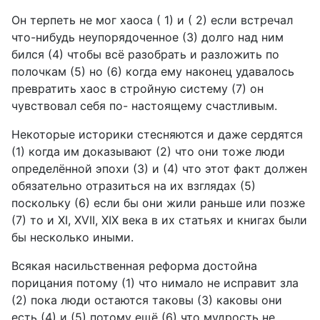
Он терпеть не мог хаоса ( 1) и ( 2) если встречал
что-нибудь неупорядоченное (3) долго над ним
бился (4) чтобы всё разобрать и разложить по
полочкам (5) но (6) когда ему наконец удавалось
превратить хаос в стройную систему (7) он
чувствовал себя по- настоящему счастливым.
Некоторые историки стесняются и даже сердятся
(1) когда им доказывают (2) что они тоже люди
определённой эпохи (3) и (4) что этот факт должен
обязательно отразиться на их взглядах (5)
поскольку (6) если бы они жили раньше или позже
(7) то и ХI, ХVII, XIX века в их статьях и книгах были
бы несколько иными.
Всякая насильственная реформа достойна
порицания потому (1) что нимало не исправит зла
(2) пока люди остаются таковы (3) каковы они
есть (4) и (5) потому ещё (6) что мудрость не