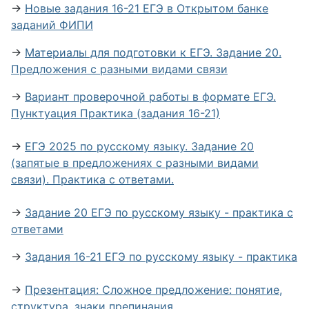
→
Новые задания 16-21 ЕГЭ в Открытом банке
заданий ФИПИ
→
Материалы для подготовки к ЕГЭ. Задание 20.
Предложения с разными видами связи
→
Вариант проверочной работы в формате ЕГЭ.
Пунктуация Практика (задания 16-21)
→
ЕГЭ 2025 по русскому языку. Задание 20
(запятые в предложениях с разными видами
связи). Практика с ответами.
→
Задание 20 ЕГЭ по русскому языку - практика с
ответами
→
Задания 16-21 ЕГЭ по русскому языку - практика
→
Презентация: Сложное предложение: понятие,
структура, знаки препинания