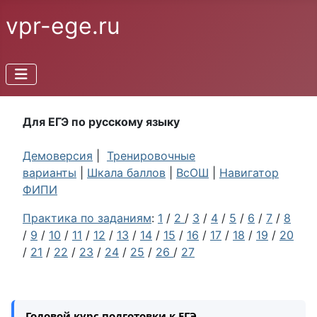
vpr-ege.ru
Для ЕГЭ по русскому языку
Демоверсия
|
Тренировочные
варианты
|
Шкала баллов
|
ВсОШ
|
Навигатор
ФИПИ
Практика по заданиям
:
1
/
2
/
3
/
4
/
5
/
6
/
7
/
8
/
9
/
10
/
11
/
12
/
13
/
14
/
15
/
16
/
17
/
18
/
19
/
20
/
21
/
22
/
23
/
24
/
25
/
26
/
27
Годовой курс подготовки к ЕГЭ