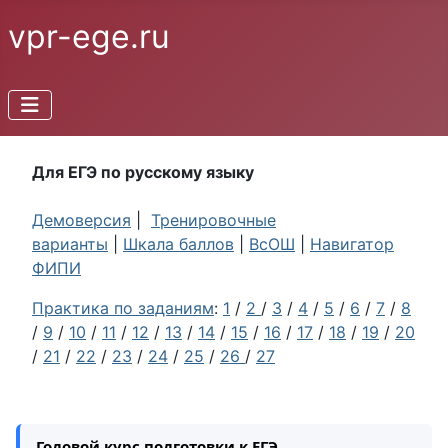
vpr-ege.ru
Для ЕГЭ по русскому языку
Демоверсия
|
Тренировочные
варианты
|
Шкала баллов
|
ВсОШ
|
Навигатор
ФИПИ
Практика по заданиям
:
1
/
2
/
3
/
4
/
5
/
6
/
7
/
8
/
9
/
10
/
11
/
12
/
13
/
14
/
15
/
16
/
17
/
18
/
19
/
20
/
21
/
22
/
23
/
24
/
25
/
26
/
27
Годовой курс подготовки к ЕГЭ