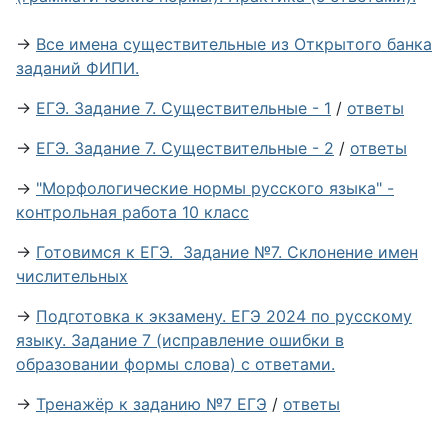
→
Все имена существительные из Открытого банка
заданий ФИПИ.
→
ЕГЭ. Задание 7. Существительные - 1
/
ответы
→
ЕГЭ. Задание 7. Существительные - 2
/
ответы
→
"Морфологические нормы русского языка" -
контрольная работа 10 класс
→
Готовимся к ЕГЭ. Задание №7. Склонение имен
числительных
→
Подготовка к экзамену. ЕГЭ 2024 по русскому
языку. Задание 7 (исправление ошибки в
образовании формы слова) с ответами.
→
Тренажёр к заданию №7 ЕГЭ
/
ответы