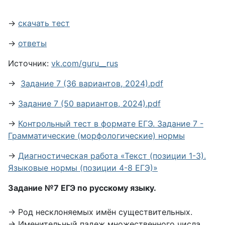
→
скачать тест
→
ответы
Источник:
vk.com/guru__rus
→
Задание 7 (36 вариантов, 2024).pdf
→
Задание 7 (50 вариантов, 2024).pdf
→
Контрольный тест в формате ЕГЭ. Задание 7 -
Грамматические (морфологические) нормы
→
Диагностическая работа «Текст (позиции 1-3).
Языковые нормы (позиции 4-8 ЕГЭ)»
Задание №7 ЕГЭ по русскому языку.
→ Род несклоняемых имён существительных.
→ Именительный падеж множественного числа