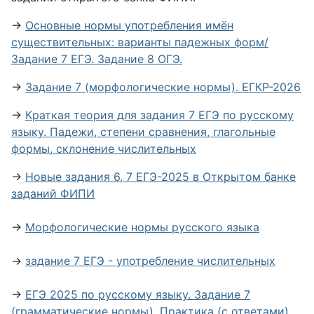
→
Основные нормы употребления имён
существительных: варианты падежных форм/
Задание 7 ЕГЭ. Задание 8 ОГЭ.
→
Задание 7 (морфологические нормы). ЕГКР-2026
→
Краткая теория для задания 7 ЕГЭ по русскому
языку. Падежи, степени сравнения, глагольные
формы, склонение числительных
→
Новые задания 6, 7 ЕГЭ-2025 в Открытом банке
заданий ФИПИ
→
Морфологические нормы русского языка
→
задание 7 ЕГЭ - употребление числительных
→
ЕГЭ 2025 по русскому языку. Задание 7
(грамматические нормы). Практика (с ответами).