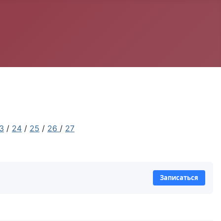
3
/
24
/
25
/
26
/
27
Записаться