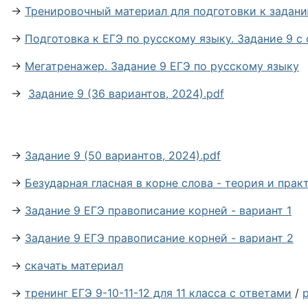
→
Тренировочный материал для подготовки к задани
→
Подготовка к ЕГЭ по русскому языку. Задание 9 с
→
Мегатренажер. Задание 9 ЕГЭ по русскому языку
→
Задание 9 (36 вариантов, 2024).pdf
→
Задание 9 (50 вариантов, 2024).pdf
→
Безударная гласная в корне слова - теория и прак
→
Задание 9 ЕГЭ правописание корней - вариант 1
→
Задание 9 ЕГЭ правописание корней - вариант 2
→
скачать материал
→
тренинг ЕГЭ 9-10-11-12 для 11 класса с ответами
/