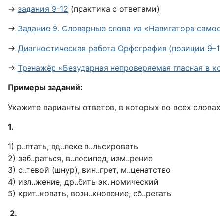
→
задания 9-12
(практика с ответами)
→
Задание 9. Словарные слова из «Навигатора само
→
Диагностическая работа Орфография (позиции 9–1
→
Тренажёр «Безударная непроверяемая гласная в к
Примеры заданий:
Укажите варианты ответов, в которых во всех слова
1.
1) р..птать, вд..леке в..льсировать
2) заб..раться, в..лосипед, изм..рение
3) с..тевой (шнур), вин..грет, м..ценатство
4) изл..жение, др..бить эк..номический
5) крит..ковать, возн..кновение, сб..регать
2.