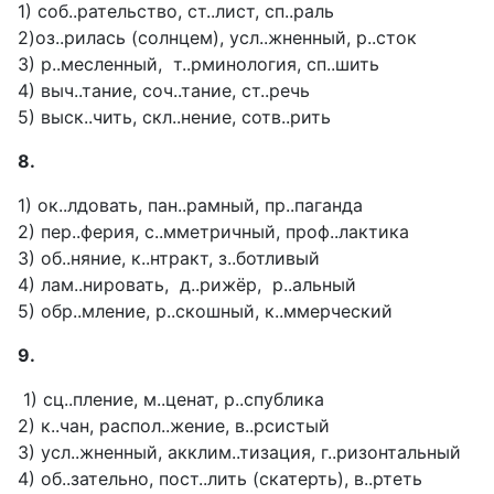
1) соб..рательство, ст..лист, сп..раль
2)оз..рилась (солнцем), усл..жненный, р..сток
3) р..месленный, т..рминология, сп..шить
4) выч..тание, соч..тание, ст..речь
5) выск..чить, скл..нение, сотв..рить
8.
1) ок..лдовать, пан..рамный, пр..паганда
2) пер..ферия, с..мметричный, проф..лактика
3) об..няние, к..нтракт, з..ботливый
4) лам..нировать, д..рижёр, р..альный
5) обр..мление, р..скошный, к..ммерческий
9.
1) сц..пление, м..ценат, р..спублика
2) к..чан, распол..жение, в..рсистый
3) усл..жненный, акклим..тизация, г..ризонтальный
4) об..зательно, пост..лить (скатерть), в..ртеть