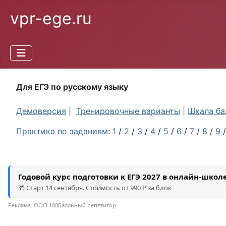
vpr-ege.ru
Для ЕГЭ по русскому языку
Демоверсия
|
Тренировочные варианты
|
Шкала ба
Практика по заданиям
:
1
/
2
/
3
/
4
/
5
/
6
/
7
/
8
/
9
Годовой курс подготовки к ЕГЭ 2027 в онлайн-шко
🎁 Старт 14 сентября. Стоимость от 990 ₽ за блок
Реклама. ООО 100Балльный репетитор