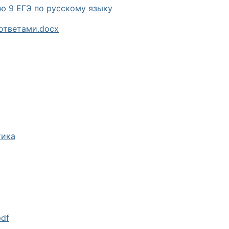
ю 9 ЕГЭ по русскому языку
 ответами.docx
тика
pdf