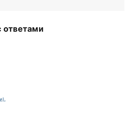
с ответами
и).