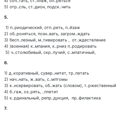
4) соч..тать, ст..ллаж, оп..реться
5) отр..сль, ст..дион, подск..чить
5.
1) п..риодический, отп..реть, п..йзаж
2) об..роняться, позн..вать, загром..ждать
3) бесп..лезный, м..тивировать , от..ждествление
4) (военная) к..мпания, к..рниз п..родировать
5) ч..столюбивый, скр..пучий, с..мпатичный,
6.
1) д..коративный, сувер..нитет, тр..петать
2) нач..нать, ж..вать, с..мптомы
3) к..нсервировать, об..жать (словом), т..ржественны
4) б..гаж, оз..рять, ..ппетит
5) к..рдинальный, репр..дукция, пр..филактика
7.