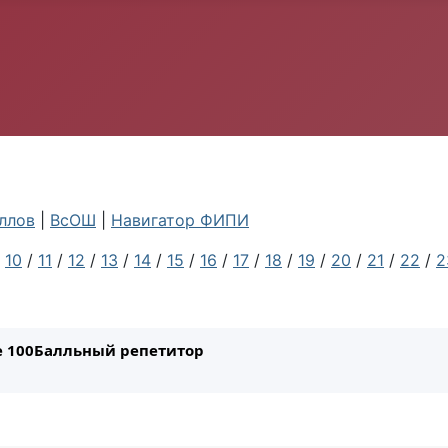
ллов
|
ВсОШ
|
Навигатор ФИПИ
/
10
/
11
/
12
/
13
/
14
/
15
/
16
/
17
/
18
/
19
/
20
/
21
/
22
/
2
ле 100Балльный репетитор