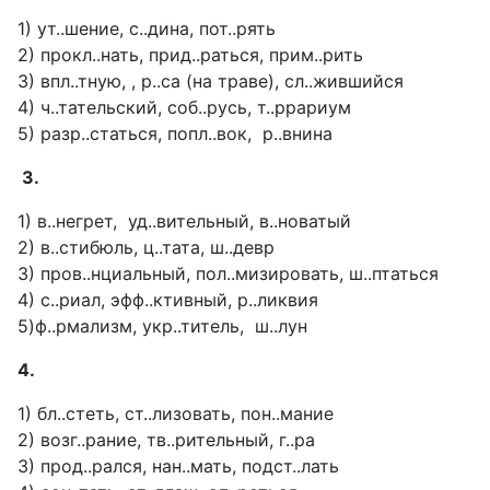
1) ут..шение, с..дина, пот..рять
2) прокл..нать, прид..раться, прим..рить
3) впл..тную, , р..са (на траве), сл..жившийся
4) ч..тательский, соб..русь, т..ррариум
5) разр..статься, попл..вок, р..внина
3.
1) в..негрет, уд..вительный, в..новатый
2) в..стибюль, ц..тата, ш..девр
3) пров..нциальный, пол..мизировать, ш..птаться
4) с..риал, эфф..ктивный, р..ликвия
5)ф..рмализм, укр..титель, ш..лун
4.
1) бл..стеть, ст..лизовать, пон..мание
2) возг..рание, тв..рительный, г..ра
3) прод..рался, нан..мать, подст..лать