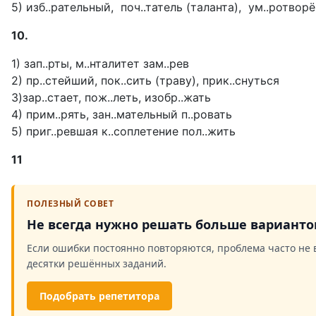
5) изб..рательный, поч..татель (таланта), ум..ротвор
10.
1) зап..рты, м..нталитет зам..рев
2) пр..стейший, пок..сить (траву), прик..снуться
3)зар..стает, пож..леть, изобр..жать
4) прим..рять, зан..мательный п..ровать
5) приг..ревшая к..соплетение пол..жить
11
ПОЛЕЗНЫЙ СОВЕТ
Не всегда нужно решать больше варианто
Если ошибки постоянно повторяются, проблема часто не в
десятки решённых заданий.
Подобрать репетитора