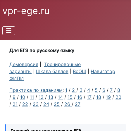
vpr-ege.ru
Для ЕГЭ по русскому языку
Демоверсия
|
Тренировочные
варианты
|
Шкала баллов
|
ВсОШ
|
Навигатор
ФИПИ
Практика по заданиям
:
1
/
2
/
3
/
4
/
5
/
6
/
7
/
8
/
9
/
10
/
11
/
12
/
13
/
14
/
15
/
16
/
17
/
18
/
19
/
20
/
21
/
22
/
23
/
24
/
25
/
26
/
27
Годовой курс подготовки к ЕГЭ