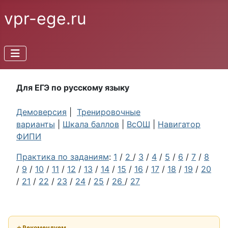
vpr-ege.ru
Для ЕГЭ по русскому языку
Демоверсия
|
Тренировочные
варианты
|
Шкала баллов
|
ВсОШ
|
Навигатор
ФИПИ
Практика по заданиям
:
1
/
2
/
3
/
4
/
5
/
6
/
7
/
8
/
9
/
10
/
11
/
12
/
13
/
14
/
15
/
16
/
17
/
18
/
19
/
20
/
21
/
22
/
23
/
24
/
25
/
26
/
27
⭐ Рекомендуем