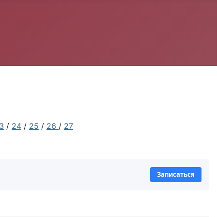
3
/
24
/
25
/
26
/
27
Записаться