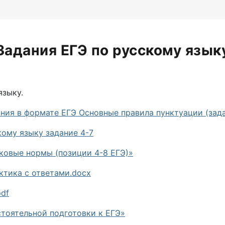
Задания ЕГЭ по русскому язык
языку.
ания в формате ЕГЭ Основные правила пунктуации (зада
кому языку задание 4-7
ыковые нормы (позиции 4-8 ЕГЭ)»
актика с ответами.docx
pdf
стоятельной подготовки к ЕГЭ»