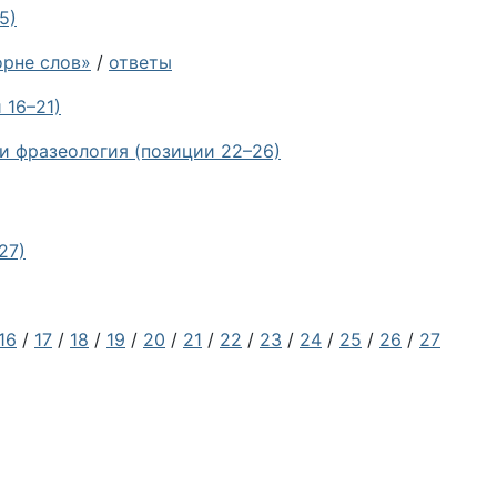
5)
орне слов»
/
ответы
 16–21)
 и фразеология (позиции 22–26)
27)
16
/
17
/
18
/
19
/
20
/
21
/
22
/
23
/
24
/
25
/
26
/
27