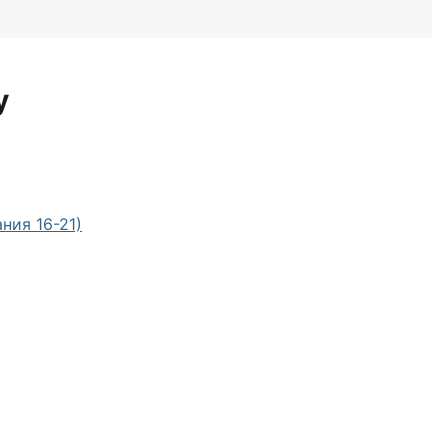
у
ния 16-21)