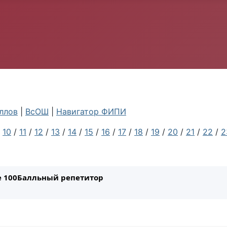
ллов
|
ВсОШ
|
Навигатор ФИПИ
/
10
/
11
/
12
/
13
/
14
/
15
/
16
/
17
/
18
/
19
/
20
/
21
/
22
/
2
ле 100Балльный репетитор