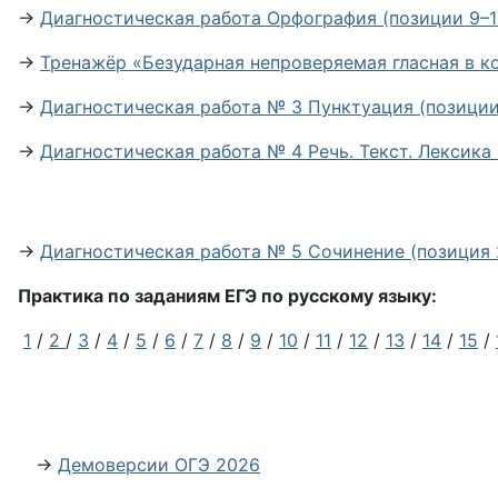
→
Диагностическая работа Орфография (позиции 9–1
→
Тренажёр «Безударная непроверяемая гласная в к
→
Диагностическая работа № 3 Пунктуация (позиции
→
Диагностическая работа № 4 Речь. Текст. Лексика
→
Диагностическая работа № 5 Сочинение (позиция 
Практика по заданиям ЕГЭ по русскому языку:
1
/
2
/
3
/
4
/
5
/
6
/
7
/
8
/
9
/
10
/
11
/
12
/
13
/
14
/
15
/
→
Демоверсии ОГЭ 2026