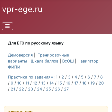
vpr-ege.ru
Для ЕГЭ по русскому языку
Демоверсия
|
Тренировочные
варианты
|
Шкала баллов
|
ВсОШ
|
Навигатор
ФИПИ
Практика по заданиям
:
1
/
2
/
3
/
4
/
5
/
6
/
7
/
8
/
9
/
10
/
11
/
12
/
13
/
14
/
15
/
16
/
17
/
18
/
19
/
20
/
21
/
22
/
23
/
24
/
25
/
26
/
27
⭐ Рекомендуем