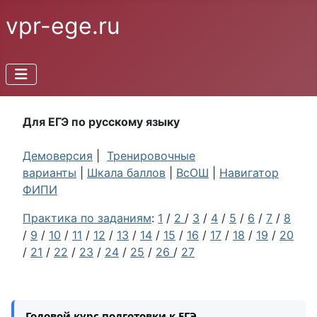
vpr-ege.ru
Для ЕГЭ по русскому языку
Демоверсия
|
Тренировочные
варианты
|
Шкала баллов
|
ВсОШ
|
Навигатор
ФИПИ
Практика по заданиям
:
1
/
2
/
3
/
4
/
5
/
6
/
7
/
8
/
9
/
10
/
11
/
12
/
13
/
14
/
15
/
16
/
17
/
18
/
19
/
20
/
21
/
22
/
23
/
24
/
25
/
26
/
27
Годовой курс подготовки к ЕГЭ