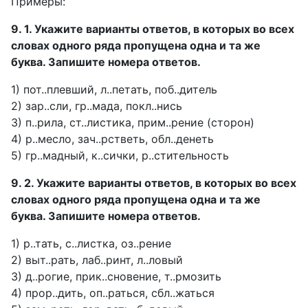
Примеры:
9. 1. Укажите варианты ответов, в которых во всех
словах одного ряда пропущена одна и та же
буква. Запишите номера ответов.
1) пот..плевший, л..петать, поб..дитель
2) зар..сли, гр..мада, покл..нись
3) п..рила, ст..листика, прим..рение (сторон)
4) р..месло, зач..рстветь, обл..денеть
5) гр..мадный, к..сички, р..стительность
9. 2. Укажите варианты ответов, в которых во всех
словах одного ряда пропущена одна и та же
буква. Запишите номера ответов.
1) р..тать, с..листка, оз..рение
2) выт..рать, лаб..ринт, л..ловый
3) д..рогие, прик..сновение, т..рмозить
4) прор..дить, оп..раться, сбл..жаться