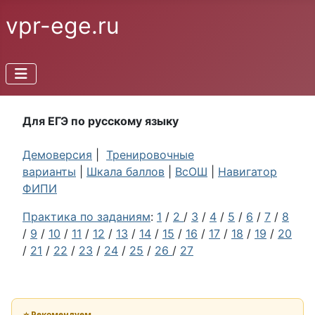
vpr-ege.ru
Для ЕГЭ по русскому языку
Демоверсия
|
Тренировочные
варианты
|
Шкала баллов
|
ВсОШ
|
Навигатор
ФИПИ
Практика по заданиям
:
1
/
2
/
3
/
4
/
5
/
6
/
7
/
8
/
9
/
10
/
11
/
12
/
13
/
14
/
15
/
16
/
17
/
18
/
19
/
20
/
21
/
22
/
23
/
24
/
25
/
26
/
27
⭐ Рекомендуем