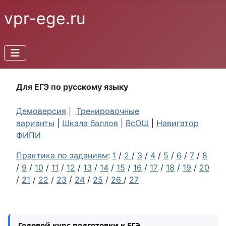
vpr-ege.ru
Для ЕГЭ по русскому языку
Демоверсия
|
Тренировочные
варианты
|
Шкала баллов
|
ВсОШ
|
Навигатор
ФИПИ
Практика по заданиям
:
1
/
2
/
3
/
4
/
5
/
6
/
7
/
8
/
9
/
10
/
11
/
12
/
13
/
14
/
15
/
16
/
17
/
18
/
19
/
20
/
21
/
22
/
23
/
24
/
25
/
26
/
27
Годовой курс подготовки к ЕГЭ