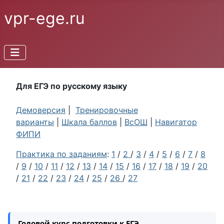
vpr-ege.ru
Для ЕГЭ по русскому языку
Демоверсия
|
Тренировочные
варианты
|
Шкала баллов
|
ВсОШ
|
Навигатор
ФИПИ
Практика по заданиям
:
1
/
2
/
3
/
4
/
5
/
6
/
7
/
8
/
9
/
10
/
11
/
12
/
13
/
14
/
15
/
16
/
17
/
18
/
19
/
20
/
21
/
22
/
23
/
24
/
25
/
26
/
27
Годовой курс подготовки к ЕГЭ