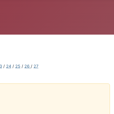
3
/
24
/
25
/
26
/
27