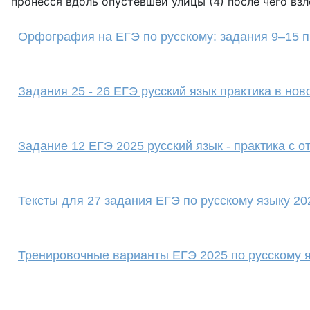
пронёсся вдоль опустевшей улицы (4) после чего вз
Орфография на ЕГЭ по русскому: задания 9–15 п
Задания 25 - 26 ЕГЭ русский язык практика в но
Задание 12 ЕГЭ 2025 русский язык - практика с о
Тексты для 27 задания ЕГЭ по русскому языку 20
Тренировочные варианты ЕГЭ 2025 по русскому 