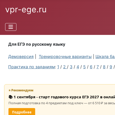
vpr-ege.ru
Для ЕГЭ по русскому языку
Демоверсия
|
Тренировочные варианты
|
Шкала ба
Практика по заданиям
:
1
/
2
/
3
/
4
/
5
/
6
/
7
/
8
/
9
⭐ Рекомендуем
📚 1 сентября - старт годового курса ЕГЭ 2027 в он
Полная подготовка по 4 предметам под ключ — от 6 510 ₽ за весь
Подробнее