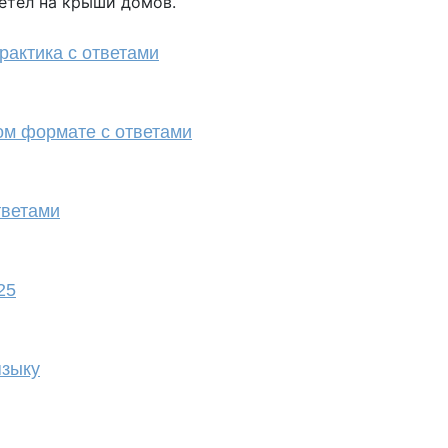
летел на крыши домов.
рактика с ответами
вом формате с ответами
тветами
25
языку