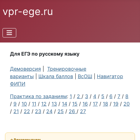
vpr-ege.ru
Для ЕГЭ по русскому языку
Демоверсия
|
Тренировочные
варианты
|
Шкала баллов
|
ВсОШ
|
Навигатор
ФИПИ
Практика по заданиям
:
1
/
2
/
3
/
4
/
5
/
6
/
7
/
8
/
9
/
10
/
11
/
12
/
13
/
14
/
15
/
16
/
17
/
18
/
19
/
20
/
21
/
22
/
23
/
24
/
25
/
26
/
27
⭐ Рекомендуем