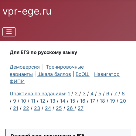
vpr-ege.ru
Для ЕГЭ по русскому языку
Демоверсия
|
Тренировочные
варианты
|
Шкала баллов
|
ВсОШ
|
Навигатор
ФИПИ
Практика по заданиям
:
1
/
2
/
3
/
4
/
5
/
6
/
7
/
8
/
9
/
10
/
11
/
12
/
13
/
14
/
15
/
16
/
17
/
18
/
19
/
20
/
21
/
22
/
23
/
24
/
25
/
26
/
27
Годовой курс подготовки к ЕГЭ