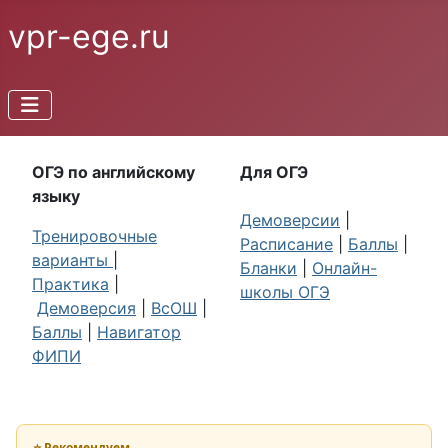
vpr-ege.ru
ОГЭ по английскому
Для ОГЭ
языку
Демоверсии
|
Тренировочные
Расписание
|
Баллы
|
варианты
|
Бланки
|
Онлайн-
Практика
|
школы ОГЭ
Демоверсия
|
ВсОШ
|
Баллы
|
Навигатор
ФИПИ
⭐ Рекомендуем