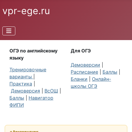
vpr-ege.ru
ОГЭ по английскому
Для ОГЭ
языку
Демоверсии
|
Тренировочные
Расписание
|
Баллы
|
варианты
|
Бланки
|
Онлайн-
Практика
|
школы ОГЭ
Демоверсия
|
ВсОШ
|
Баллы
|
Навигатор
ФИПИ
⭐ Рекомендуем