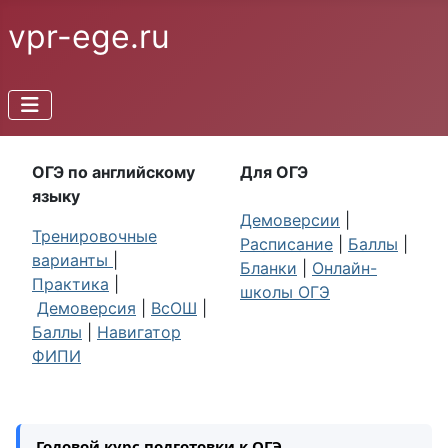
vpr-ege.ru
ОГЭ по английскому
Для ОГЭ
языку
Демоверсии
|
Тренировочные
Расписание
|
Баллы
|
варианты
|
Бланки
|
Онлайн-
Практика
|
школы ОГЭ
Демоверсия
|
ВсОШ
|
Баллы
|
Навигатор
ФИПИ
Годовой курс подготовки к ОГЭ