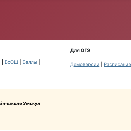
Для ОГЭ
я
|
ВсОШ
|
Баллы
|
Демоверсии
|
Расписание
лайн-школе Умскул