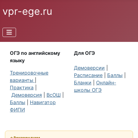
vpr-ege.ru
ОГЭ по английскому
Для ОГЭ
языку
Демоверсии
|
Тренировочные
Расписание
|
Баллы
|
варианты
|
Бланки
|
Онлайн-
Практика
|
школы ОГЭ
Демоверсия
|
ВсОШ
|
Баллы
|
Навигатор
ФИПИ
⭐ Рекомендуем