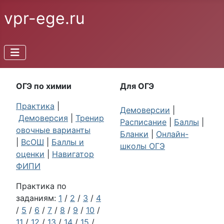
vpr-ege.ru
ОГЭ по химии
Для ОГЭ
Практика
|
Демоверсии
|
Демоверсия
|
Тренир
Расписание
|
Баллы
|
овочные варианты
Бланки
|
Онлайн-
|
ВсОШ
|
Баллы и
школы ОГЭ
оценки
|
Навигатор
ФИПИ
Практика по
заданиям:
1
/
2
/
3
/
4
/
5
/
6
/
7
/
8
/
9
/
10
/
11
/
12
/
13
/
14
/
15
/