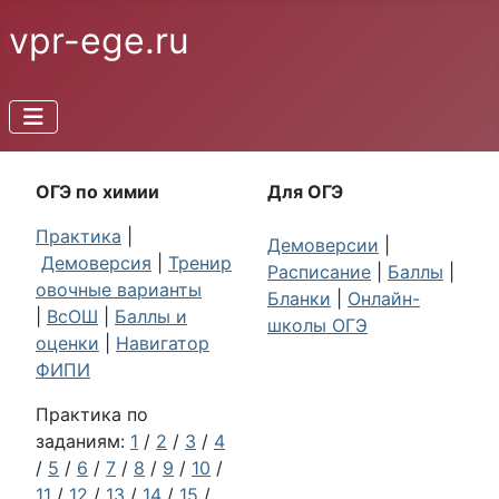
vpr-ege.ru
ОГЭ по химии
Для ОГЭ
Практика
|
Демоверсии
|
Демоверсия
|
Тренир
Расписание
|
Баллы
|
овочные варианты
Бланки
|
Онлайн-
|
ВсОШ
|
Баллы и
школы ОГЭ
оценки
|
Навигатор
ФИПИ
Практика по
заданиям:
1
/
2
/
3
/
4
/
5
/
6
/
7
/
8
/
9
/
10
/
11
/
12
/
13
/
14
/
15
/