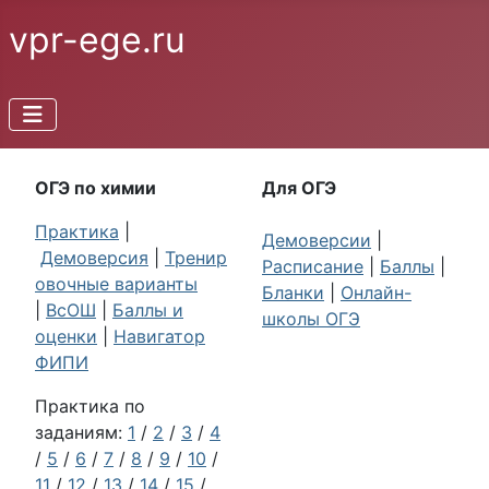
vpr-ege.ru
ОГЭ по химии
Для ОГЭ
Практика
|
Демоверсии
|
Демоверсия
|
Тренир
Расписание
|
Баллы
|
овочные варианты
Бланки
|
Онлайн-
|
ВсОШ
|
Баллы и
школы ОГЭ
оценки
|
Навигатор
ФИПИ
Практика по
заданиям:
1
/
2
/
3
/
4
/
5
/
6
/
7
/
8
/
9
/
10
/
11
/
12
/
13
/
14
/
15
/