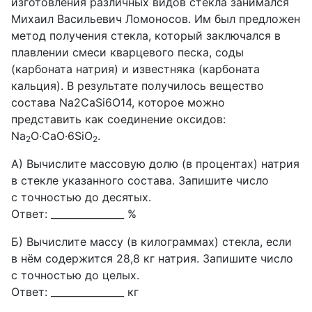
изготовления различных видов стекла занимался
Михаил Васильевич Ломоносов. Им был предложен
метод получения стекла, который заключался в
плавлении смеси кварцевого песка, соды
(карбоната натрия) и известняка (карбоната
кальция). В результате получилось вещество
состава Na2CaSi6O14, которое можно
представить как соединение оксидов:
Na
O·CaO·6SiO
.
2
2
А) Вычислите массовую долю (в процентах) натрия
в стекле указанного состава. Запишите число
с точностью до десятых.
Ответ: _______________ %
Б) Вычислите массу (в килограммах) стекла, если
в нём содержится 28,8 кг натрия. Запишите число
с точностью до целых.
Ответ: _______________ кг