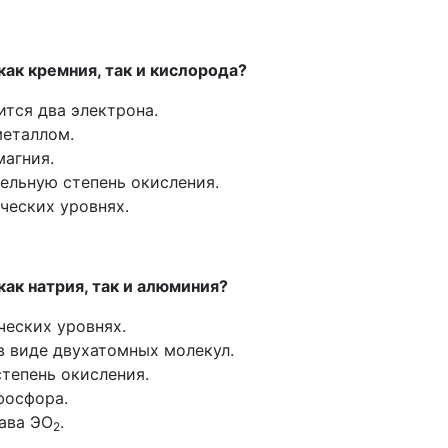
ак кремния, так и кислорода?
ится два электрона.
металлом.
магния.
ельную степень окисления.
ческих уровнях.
ак натрия, так и алюминия?
ческих уровнях.
 виде двухатомных молекул.
тепень окисления.
фосфора.
ава ЭО
.
2