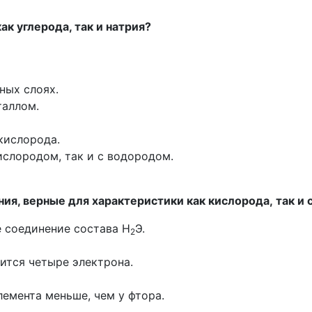
к углерода, так и натрия?
ных слоях.
таллом.
кислорода.
ислородом, так и с водородом.
я, верные для характеристики как кислорода, так и 
е соединение состава Н
Э.
2
ится четыре электрона.
емента меньше, чем у фтора.