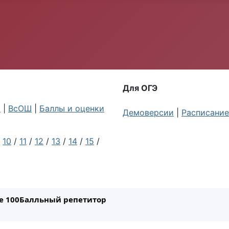
Для ОГЭ
ы
|
ВсОШ
|
Баллы и оценки
Демоверсии
|
Расписание
/
10
/
11
/
12
/
13
/
14
/
15
/
ле 100Балльный репетитор