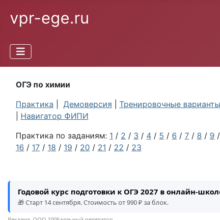
vpr-ege.ru
ОГЭ по химии
Практика
|
Демоверсия
|
Тренировочные вариант
|
Навигатор ФИПИ
Практика по заданиям:
1
/
2
/
3
/
4
/
5
/
6
/
7
/
8
/
9
16
/
17
/
18
/
19
/
20
/
21
/
22
/
23
Годовой курс подготовки к ОГЭ 2027 в онлайн-шко
🎁 Старт 14 сентября. Стоимость от 990 ₽ за блок.
Реклама. ООО 100Балльный репетитор