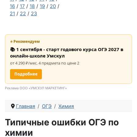
16
/
17
/
18
/
19
/
20
/
21
/
22
/
23
⭐ Рекомендуем
📚 1 сентября - старт годового курса ОГЭ 2027 в
онлайн-школе Умскул
от 4 290 ₽/мес. 4 предмета по цене 2
Подробнее
Реклама ООО «УМСКУЛ МАРКЕТИНГ»
Главная
ОГЭ
Химия
Типичные ошибки ОГЭ по
химии