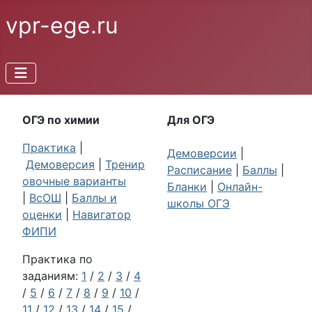
vpr-ege.ru
ОГЭ по химии
Для ОГЭ
Практика
|
Демоверсии
|
Демоверсия
|
Тренир
Расписание
|
Баллы
|
овочные варианты
Бланки
|
Онлайн-
|
ВсОШ
|
Баллы и
школы ОГЭ
оценки
|
Навигатор
ФИПИ
Практика по
заданиям:
1
/
2
/
3
/
4
/
5
/
6
/
7
/
8
/
9
/
10
/
11
/
12
/
13
/
14
/
15
/