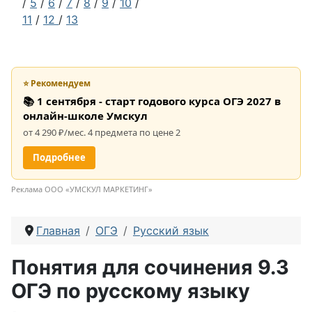
/
5
/
6
/
7
/
8
/
9
/
10
/
11
/
12
/
13
⭐ Рекомендуем
📚 1 сентября - старт годового курса ОГЭ 2027 в
онлайн-школе Умскул
от 4 290 ₽/мес. 4 предмета по цене 2
Подробнее
Реклама ООО «УМСКУЛ МАРКЕТИНГ»
Главная
ОГЭ
Русский язык
Понятия для сочинения 9.3
ОГЭ по русскому языку