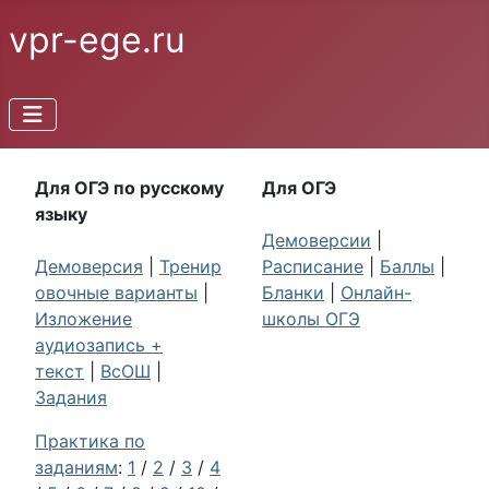
vpr-ege.ru
Для ОГЭ по русскому
Для ОГЭ
языку
Демоверсии
|
Демоверсия
|
Тренир
Расписание
|
Баллы
|
овочные варианты
|
Бланки
|
Онлайн-
Изложение
школы ОГЭ
аудиозапись +
текст
|
ВсОШ
|
Задания
Практика по
заданиям
:
1
/
2
/
3
/
4