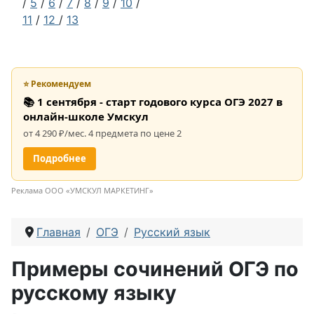
/
5
/
6
/
7
/
8
/
9
/
10
/
11
/
12
/
13
⭐ Рекомендуем
📚 1 сентября - старт годового курса ОГЭ 2027 в
онлайн-школе Умскул
от 4 290 ₽/мес. 4 предмета по цене 2
Подробнее
Реклама ООО «УМСКУЛ МАРКЕТИНГ»
Главная
ОГЭ
Русский язык
Примеры сочинений ОГЭ по
русскому языку