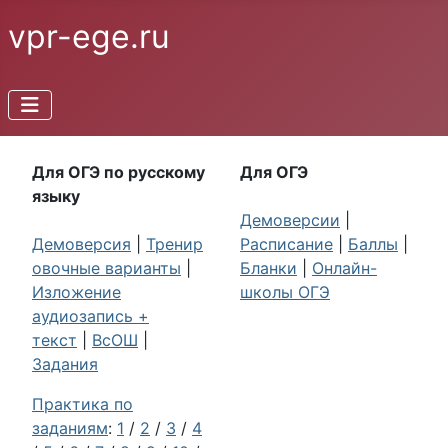
vpr-ege.ru
Для ОГЭ по русскому
Для ОГЭ
языку
Демоверсии
|
Демоверсия
|
Тренир
Расписание
|
Баллы
|
овочные варианты
|
Бланки
|
Онлайн-
Изложение
школы ОГЭ
аудиозапись +
текст
|
ВсОШ
|
Задания
Практика по
заданиям
:
1
/
2
/
3
/
4