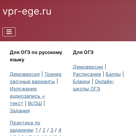
vpr-ege.ru
Для ОГЭ по русскому
Для ОГЭ
языку
Демоверсии
|
Демоверсия
|
Тренир
Расписание
|
Баллы
|
овочные варианты
|
Бланки
|
Онлайн-
Изложение
школы ОГЭ
аудиозапись +
текст
|
ВсОШ
|
Задания
Практика по
заданиям
:
1
/
2
/
3
/
4