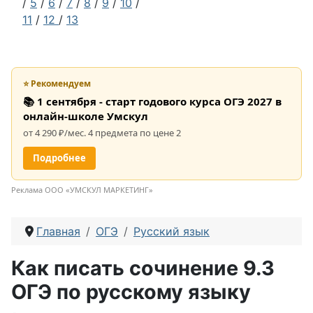
/
5
/
6
/
7
/
8
/
9
/
10
/
11
/
12
/
13
⭐ Рекомендуем
📚 1 сентября - старт годового курса ОГЭ 2027 в
онлайн-школе Умскул
от 4 290 ₽/мес. 4 предмета по цене 2
Подробнее
Реклама ООО «УМСКУЛ МАРКЕТИНГ»
Главная
ОГЭ
Русский язык
Как писать сочинение 9.3
ОГЭ по русскому языку