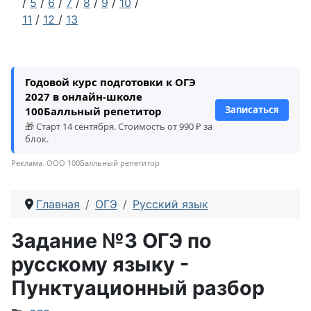
/
5
/
6
/
7
/
8
/
9
/
10
/
11
/
12
/
13
Годовой курс подготовки к ОГЭ
2027 в онлайн-школе
Записаться
100Балльный репетитор
🎁 Старт 14 сентября. Стоимость от 990 ₽ за
блок.
Реклама. ООО 100Балльный репетитор
Главная
ОГЭ
Русский язык
Задание №3 ОГЭ по
русскому языку -
Пунктуационный разбор