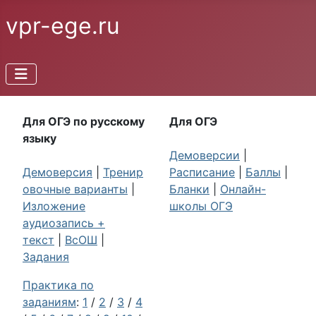
vpr-ege.ru
Для ОГЭ по русскому
Для ОГЭ
языку
Демоверсии
|
Демоверсия
|
Тренир
Расписание
|
Баллы
|
овочные варианты
|
Бланки
|
Онлайн-
Изложение
школы ОГЭ
аудиозапись +
текст
|
ВсОШ
|
Задания
Практика по
заданиям
:
1
/
2
/
3
/
4