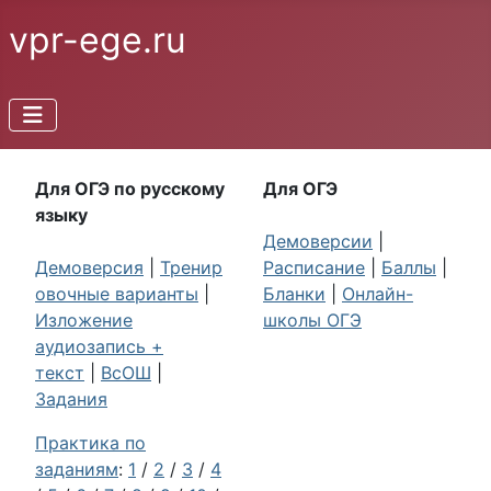
vpr-ege.ru
Для ОГЭ по русскому
Для ОГЭ
языку
Демоверсии
|
Демоверсия
|
Тренир
Расписание
|
Баллы
|
овочные варианты
|
Бланки
|
Онлайн-
Изложение
школы ОГЭ
аудиозапись +
текст
|
ВсОШ
|
Задания
Практика по
заданиям
:
1
/
2
/
3
/
4