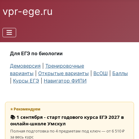
vpr-ege.ru
Для ЕГЭ по биологии
Демоверсия
|
Тренировочные
варианты
|
Открытые варианты
|
ВсОШ
|
Баллы
|
Курсы ЕГЭ
|
Навигатор ФИПИ
⭐ Рекомендуем
📚 1 сентября - старт годового курса ЕГЭ 2027 в
онлайн-школе Умскул
Полная подготовка по 4 предметам под ключ — от 6 510 ₽
за весь курс