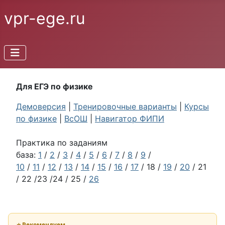
vpr-ege.ru
Для ЕГЭ по физике
Демоверсия
|
Тренировочные варианты
|
Курсы
по физике
|
ВсОШ
|
Навигатор ФИПИ
Практика по заданиям
база:
1
/
2
/
3
/
4
/
5
/
6
/
7
/
8
/
9
/
10
/
11
/
12
/
13
/
14
/
15
/
16
/
17
/ 18 /
19
/
20
/ 21
/ 22 /23 /24 / 25 /
26
⭐ Рекомендуем