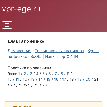
vpr-ege.ru
Для ЕГЭ по физике
Демоверсия
|
Тренировочные варианты
|
Курсы
по физике
|
ВсОШ
|
Навигатор ФИПИ
Практика по заданиям
база:
1
/
2
/
3
/
4
/
5
/
6
/
7
/
8
/
9
/
10
/
11
/
12
/
13
/
14
/
15
/
16
/
17
/ 18 /
19
/
20
/ 21
/ 22 /23 /24 / 25 /
26
⭐ Рекомендуем