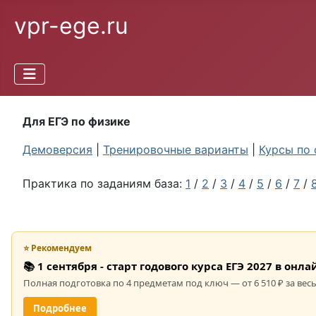
vpr-ege.ru
Для ЕГЭ по физике
Демоверсия
|
Тренировочные варианты
|
Курсы по 
Практика по заданиям база:
1
/
2
/
3
/
4
/
5
/
6
/
7
/
⭐ Рекомендуем
📚 1 сентября - старт годового курса ЕГЭ 2027 в он
Полная подготовка по 4 предметам под ключ — от 6 510 ₽ за весь
Подробнее