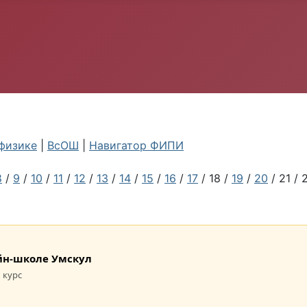
физике
|
ВсОШ
|
Навигатор ФИПИ
8
/
9
/
10
/
11
/
12
/
13
/
14
/
15
/
16
/
17
/ 18 /
19
/
20
/ 21 / 
лайн-школе Умскул
 курс