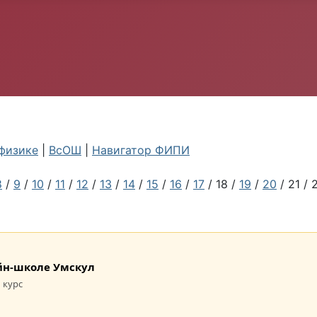
физике
|
ВсОШ
|
Навигатор ФИПИ
8
/
9
/
10
/
11
/
12
/
13
/
14
/
15
/
16
/
17
/ 18 /
19
/
20
/ 21 / 
лайн-школе Умскул
 курс