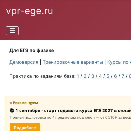
vpr-ege.ru
Для ЕГЭ по физике
Демоверсия
|
Тренировочные варианты
|
Курсы по 
Практика по заданиям база:
1
/
2
/
3
/
4
/
5
/
6
/
7
/
⭐ Рекомендуем
📚 1 сентября - старт годового курса ЕГЭ 2027 в он
Полная подготовка по 4 предметам под ключ — от 6 510 ₽ за весь
Подробнее