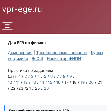
vpr-ege.ru
Для ЕГЭ по физике
Демоверсия
|
Тренировочные варианты
|
Курсы
по физике
|
ВсОШ
|
Навигатор ФИПИ
Практика по заданиям
база:
1
/
2
/
3
/
4
/
5
/
6
/
7
/
8
/
9
/
10
/
11
/
12
/
13
/
14
/
15
/
16
/
17
/ 18 /
19
/
20
/ 21
/ 22 /23 /24 / 25 /
26
Годовой курс подготовки к ЕГЭ